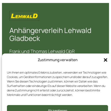
Anhängerverleih Lehwald
Gladbeck
Frank und Thomas Lehwald GbR
Feldhauser Str. 27
Zustimmung verwalten
45964 Gladbeck
Um Ihnen ein optimales Erlebnis zu bieten, verwenden wir Technologien wie
Telefon:
02043 / 92 92 00
Cookies, um Geräteinformationen zu speichern und/oder darauf zuzugreifen.
Telefax: 02043 / 92 88 22
Wenn Sie diesen Technologien zustimmen, können wir Daten wie das
E-Mail:
lehwald.gladbeck@gmx.de
Surfverhalten oder eindeutige IDs auf dieser Website verarbeiten. Wenn du
deine Zustimmung nicht erteilst oder zurückziehst, können bestimmte
Merkmale und Funktionen beeinträchtigt werden.
Verleih
Akzeptieren